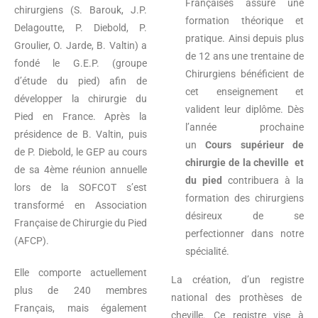
Françaises assure une
chirurgiens (S. Barouk, J.P.
formation théorique et
Delagoutte, P. Diebold, P.
pratique. Ainsi depuis plus
Groulier, O. Jarde, B. Valtin) a
de 12 ans une trentaine de
fondé le G.E.P. (groupe
Chirurgiens bénéficient de
d’étude du pied) afin de
cet enseignement et
développer la chirurgie du
valident leur diplôme. Dès
Pied en France. Après la
l’année prochaine
présidence de B. Valtin, puis
un
Cours supérieur de
de P. Diebold, le GEP au cours
chirurgie de la cheville et
de sa 4ème réunion annuelle
du pied
contribuera à la
lors de la SOFCOT s’est
formation des chirurgiens
transformé en Association
désireux de se
Française de Chirurgie du Pied
perfectionner dans notre
(AFCP).
spécialité.
Elle comporte actuellement
La création, d’un registre
plus de 240 membres
national des prothèses de
Français, mais également
cheville. Ce registre vise à