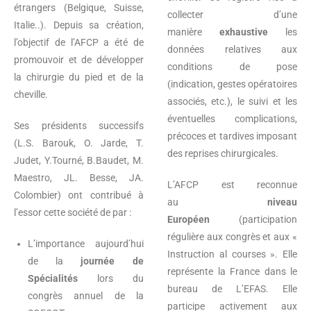
étrangers (Belgique, Suisse,
collecter d’une
Italie..). Depuis sa création,
manière
exhaustive
les
l’objectif de l’AFCP a été de
données relatives aux
promouvoir et de développer
conditions de pose
la chirurgie du pied et de la
(indication, gestes opératoires
cheville.
associés, etc.), le suivi et les
éventuelles complications,
Ses présidents successifs
précoces et tardives imposant
(L.S. Barouk, O. Jarde, T.
des reprises chirurgicales.
Judet, Y.Tourné, B.Baudet, M.
Maestro, JL. Besse, JA.
L’AFCP est reconnue
Colombier) ont contribué à
au
niveau
l’essor cette société de par :
Européen
(participation
régulière aux congrès et aux «
L’importance aujourd’hui
Instruction al courses ». Elle
de la
journée de
représente la France dans le
Spécialités
lors du
bureau de L’EFAS. Elle
congrès annuel de la
participe activement aux