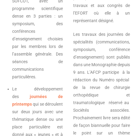
SOFCOT, avec un
travaux et aux congrès de
programme scientifique
l’EFORT où elle à un
dense en 3 parties : un
représentant désigné.
symposium, des
conférences
Les travaux des journées de
d’enseignement choisies
spécialités (communications,
par les membres lors de
symposium, conférence
l’assemble générale. Des
d’enseignement) sont publiés
séances de
dans une Monographie depuis
communications
9 ans. L’AFCP participe à la
particulières.
rédaction du Numéro spécial
de la revue de chirurgie
Le développement
orthopédique et
des
journées de
traumatologique réservé au
printemps
qui se déroulent
Sociétés associées.
sur deux jours avec une
Prochainement livre sera édité
thématique dense ou une
de façon biannuelle pour faire
place particulière est
le point sur un thème
donné aux « jeunes » et à